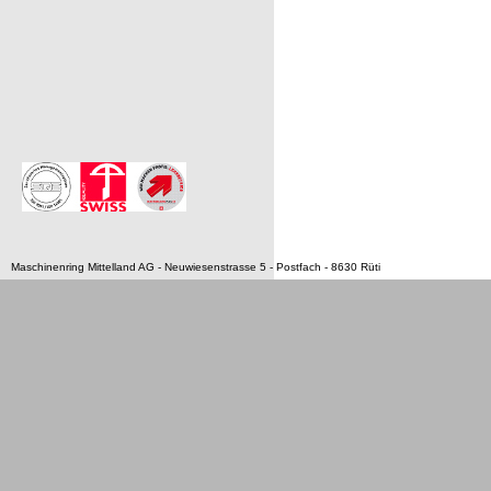
Maschinenring Mittelland AG - Neuwiesenstrasse 5 - Postfach - 8630 Rüti