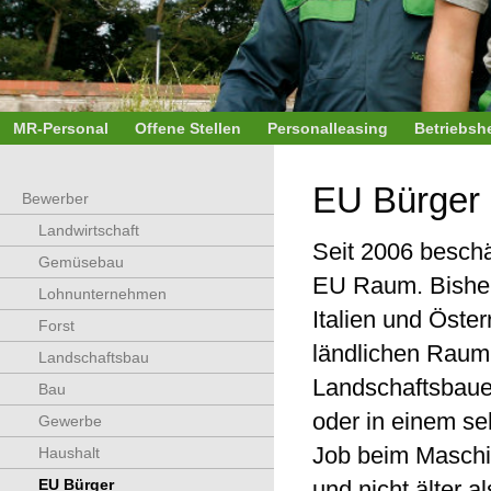
MR-Personal
Offene Stellen
Personalleasing
Betriebshe
EU Bürger
Bewerber
Landwirtschaft
Seit 2006 beschä
Gemüsebau
EU Raum. Bisher
Lohnunternehmen
Italien und Öste
Forst
ländlichen Raum
Landschaftsbau
Landschaftsbau
Bau
oder in einem se
Gewerbe
Job beim Maschin
Haushalt
EU Bürger
und nicht älter a