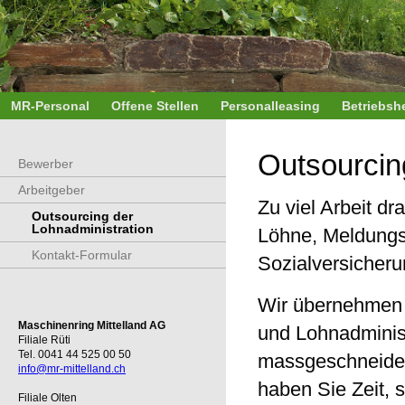
MR-Personal
Offene Stellen
Personalleasing
Betriebshe
Outsourcin
Bewerber
Arbeitgeber
Zu viel Arbeit d
Outsourcing der
Lohnadministration
Löhne, Meldungs
Kontakt-Formular
Sozialversicher
Wir übernehmen –
Maschinenring Mittelland AG
und Lohnadminist
Filiale Rüti
Tel. 0041 44 525 00 50
massgeschneider
info@mr-mittelland.ch
haben Sie Zeit, s
Filiale Olten