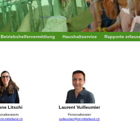
Betriebshelfervermittlung
Haushaltservice
Rapporte erfass
nne Litschi
Laurent Vuilleumier
onalberaterin
Personalberater
@mr-mittelland.ch
vuilleumier@mr-mittelland.ch